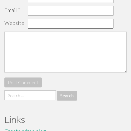
Email
*
Website
Search
for:
Links